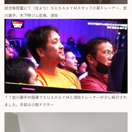
試合後控室にて（左より）ＳＵＳＡＧＹＭスタッフ小泉トレーナー、岩
川選手、木下時ジム会長、須佐
↑↑岩川選手の指導でＳＵＳＡＧＹＭと須佐トレーナーが少し紹介され
ました。手前は小泉ドクター