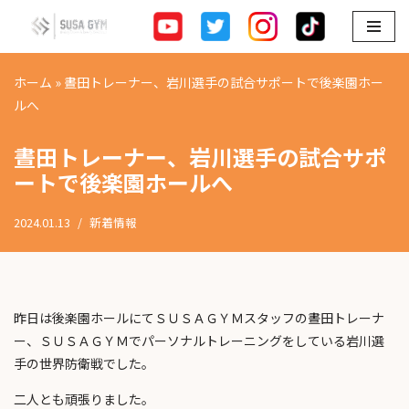
コ
ン
ホーム
»
晝田トレーナー、岩川選手の試合サポートで後楽園ホー
テ
ルへ
ン
ツ
晝田トレーナー、岩川選手の試合サポ
へ
ートで後楽園ホールへ
ス
キ
2024.01.13
新着情報
ッ
プ
昨日は後楽園ホールにてＳＵＳＡＧＹＭスタッフの晝田トレーナ
ー、ＳＵＳＡＧＹＭでパーソナルトレーニングをしている岩川選
手の世界防衛戦でした。
二人とも頑張りました。