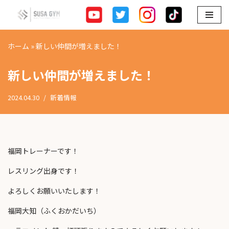
コ
ン
ホーム
»
新しい仲間が増えました！
テ
ン
新しい仲間が増えました！
ツ
へ
2024.04.30
新着情報
ス
キ
ッ
プ
福岡トレーナーです！
レスリング出身です！
よろしくお願いいたします！
福岡大知（ふくおかだいち）