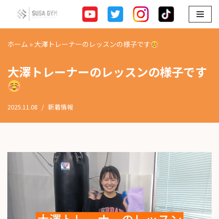
コ
ン
ホーム
»
大澤トレーナーのレッスンの様子です
テ
ン
大澤トレーナーのレッスンの様子です
ツ
へ
ス
2025.11.08
新着情報
キ
ッ
プ