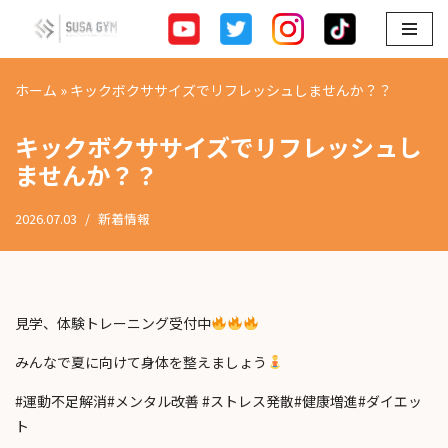
コ
ン
ホーム
»
キックボクササイズでリフレッシュしませんか？？
テ
ン
キックボクササイズでリフレッシュし
ツ
ませんか？？
へ
ス
2026.07.03
新着情報
キ
ッ
プ
見学、体験トレーニング受付中
みんなで夏に向けて身体を整えましょう
#運動不足解消#メンタル改善 #ストレス発散#健康増進#ダイエッ
ト